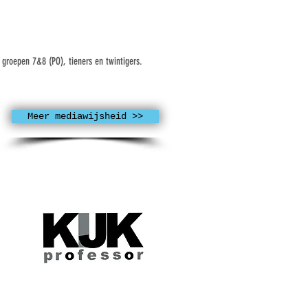
 groepen 7&8 (PO), tieners en twintigers.
Meer mediawijsheid >>