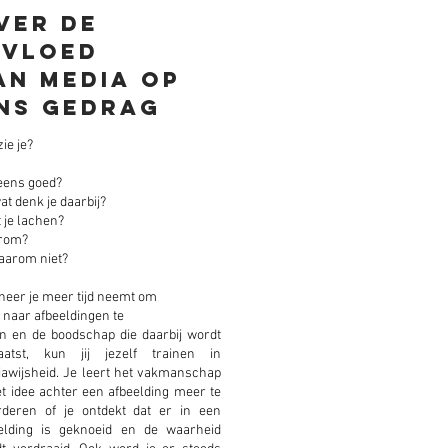
ver De
nvloed
an media op
ns gedrag
ie je?
 eens goed?
at denk je daarbij?
 je lachen?
rom?
aarom niet?
eer je meer tijd neemt om
 naar afbeeldingen te
en en de boodschap die daarbij wordt
aatst, kun jij jezelf trainen in
awijsheid. Je leert het vakmanschap
et idee achter een afbeelding meer te
deren of je ontdekt dat er in een
elding is geknoeid en de waarheid