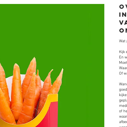
O
i
v
o
Wat z
Kijk
En w
Moet
Waa
Of w
Wann
goed
kijk
gepl
medi
of h
waar
afbe