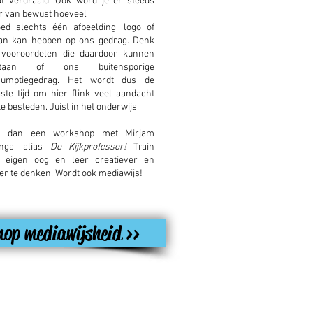
t verdraaid. Ook word je er steeds
 van bewust hoeveel
oed slechts één afbeelding, logo of
an kan hebben op ons gedrag. Denk
vooroordelen die daardoor kunnen
staan of ons buitensporige
sumptiegedrag.
Het wordt dus de
ste tijd om hier flink veel aandacht
te besteden. Juist in het onderwijs.
k dan een workshop met Mirjam
inga, alias
De Kijkprofessor!
Train
 eigen oog en leer creatiever en
er te denken. Wordt ook mediawijs!
hop mediawijsheid >>