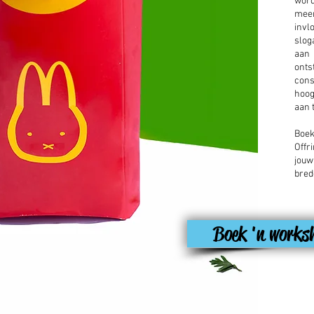
word
meer
invl
slog
aan 
ont
con
hoog
aan 
Boe
Offr
jouw
bred
Boek 'n works