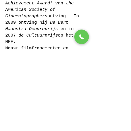
Achievement Award
' van 
the 
American Society of 
Cinematographers
ontving.  In 
2009 ontving hij 
De Bert 
Haanstra Oeuvreprijs
 en in 
2007 
de Cultuurprijs
op het 
NFF. 
Naast filmfragementen en 
interviews, zijn ook 
experimentele opnames, 
polaroidfoto's, dagboeken en 
schetsen van Robby Müller te 
zien.
Lars Von Trier: " Ik denk niet 
dat hij veel geld heeft 
verdiend in zijn leven". Robby 
Müller koos namelijk voor 
inhoud en artistieke ruimte, 
niet voor snelheid, 
spektakel en het grote geld. 