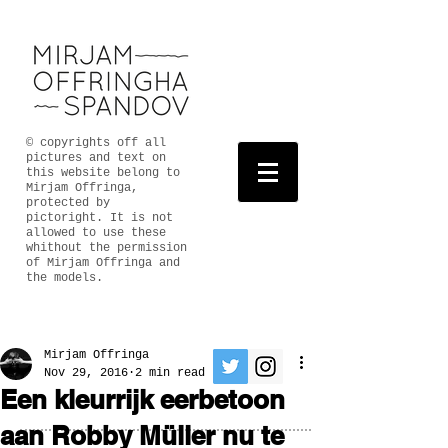
© copyrights off all
pictures and text on
this website belong to
Mirjam Offringa,
protected by
pictoright. It is not
allowed to use these
whithout the permission
of Mirjam Offringa and
the models.
Mirjam Offringa
Nov 29, 2016
2 min read
Een kleurrijk eerbetoon
aan Robby Müller nu te