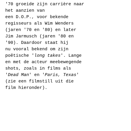
'70 groeide zijn carrière naar 
het aanzien van 
een D.O.P., voor bekende 
regisseurs als Wim Wenders 
(jaren '70 en '80) en later 
Jim Jarmusch (jaren '80 en 
'90). Daardoor staat hij 
nu vooral bekend om zijn 
poëtische '
long takes
'. Lange 
en met de acteur meebewegende 
shots, zoals in films als 
'
Dead Man
' en '
Paris, Texas
' 
(zie een filmstill uit die 
film hieronder).