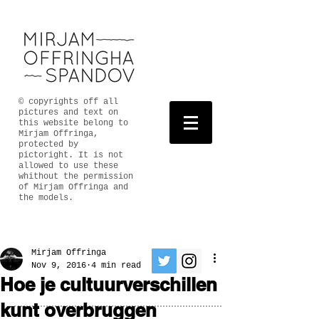
© copyrights off all
pictures and text on
this website belong to
Mirjam Offringa,
protected by
pictoright. It is not
allowed to use these
whithout the permission
of Mirjam Offringa and
the models.
Mirjam Offringa
Nov 9, 2016
4 min read
Hoe je cultuurverschillen
kunt overbruggen