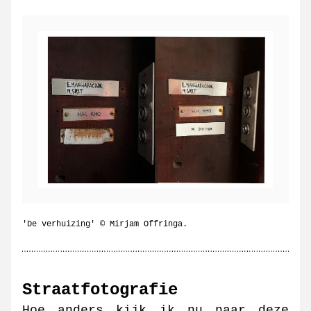
'De verhuizing' © Mirjam Offringa.
Straatfotografie
Hoe anders kijk ik nu naar deze 