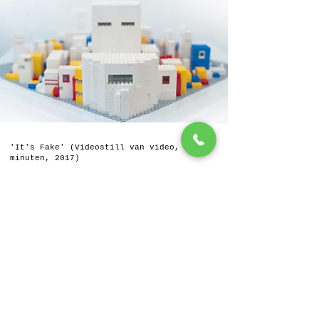
'It's Fake' (Videostill van video, HD, 3
minuten, 2017)
Een interpretatie van Piet Mondriaans'
laatste meesterwerk, The Victory Boogie
Woogie (1944), waarbij niet alleen is
gespeeld met Lego, maar vooral met de
tijdsgeest en het perspectief.
Zo is het originele schilderij niet
figuratief, maar abstract. En mogelijk een
abstracte weergave van een
vogelperspectief op de bruisende stad
Manhattan, waarbij de vele kleuren van het
bruisende stadsleven zijn vereenvoudigd
tot primaire kleuren.