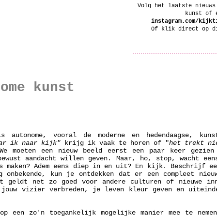
Volg het laatste nieuws
kunst of 
instagram.com/kijkt
Of klik direct op 
nome kunst
s autonome, vooral de moderne en hedendaagse, kun
ar ik naar kijk"
krijg ik vaak te horen of "
het trekt ni
We moeten een nieuw beeld eerst een paar keer gezien
bewust aandacht willen geven. Maar, ho, stop, wacht een
s maken? Adem eens diep in en uit? En kijk. Beschrijf e
g onbekende, kun je ontdekken dat er een compleet nieu
t geldt net zo goed voor andere culturen of nieuwe in
 jouw vizier verbreden, je leven kleur geven en uiteind
op een zo'n toegankelijk mogelijke manier mee te neme