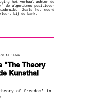
oging het verhaal achter de
r" de algoritmes positiever
misbruikt. Zoals het woord
kleurt bij de bank.
 om te lezen
e "The Theory
 de Kunsthal
theory of freedom' in
m