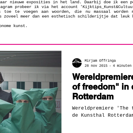
naar nieuwe exposities in het land. Daarbij doe ik een p
tagram probeer ik via het account 'Kijktips_Kunst&Cultuu
s toe te voegen aan woorden, die nu massaal worden 
s zoveel meer dan een esthetisch schilderijtje dat leuk 
tonome kunst.
Mirjam Offringa
28 nov 2015
4 minuten
Wereldpremier
of freedom" in
Rotterdam
Wereldpremiere 'The 
de Kunsthal Rotterda