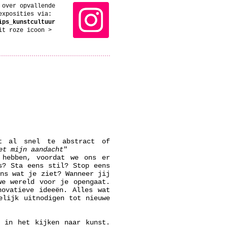
 over opvallende
exposities via:
ips_kunstcultuur
dit roze icoon >
st al snel te abstract of
et mijn aandacht
"
 hebben, voordat we ons er
s? Sta eens stil? Stop eens
ens wat je ziet? Wanneer jij
we wereld voor je opengaat.
novatieve ideeën. Alles wat
elijk uitnodigen tot nieuwe
n in het kijken naar kunst.