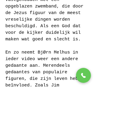
opgeblazen zwemband, die door 
de Jezus figuur van de meest 
vreselijke dingen worden 
beschuldigd. Als een God dat 
voor de kijker duidelijk wil 
maken wat goed en slecht is.
En zo neemt BjØrn Melhus in 
ieder video weer een andere 
gedaante aan. Merendeels 
gedaantes van populaire 
figuren, die zijn leven hebben 
beïnvloed. Zoals Jim 
Morrisson, Elvis Presley, Ayn 
Rand, Dorothy (uit ‘the 
Wizzard of Ozz’), maar ook de 
Hollandse smurf.
Handig bij galerie West is, 
dat er verschillende boeken 