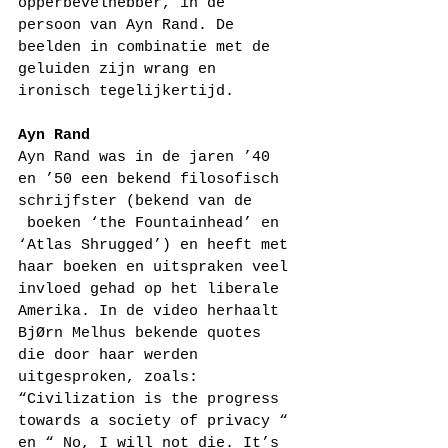
opperbevelhebber, in de 
persoon van Ayn Rand. De 
beelden in combinatie met de 
geluiden zijn wrang en 
ironisch tegelijkertijd.
Ayn Rand
Ayn Rand was in de jaren ’40 
en ’50 een bekend filosofisch 
schrijfster (bekend van de 
 boeken ‘the Fountainhead’ en 
‘Atlas Shrugged’) en heeft met 
haar boeken en uitspraken veel 
invloed gehad op het liberale 
Amerika. In de video herhaalt 
BjØrn Melhus bekende quotes 
die door haar werden 
uitgesproken, zoals: 
“Civilization is the progress 
towards a society of privacy “ 
en “ No, I will not die. It’s 