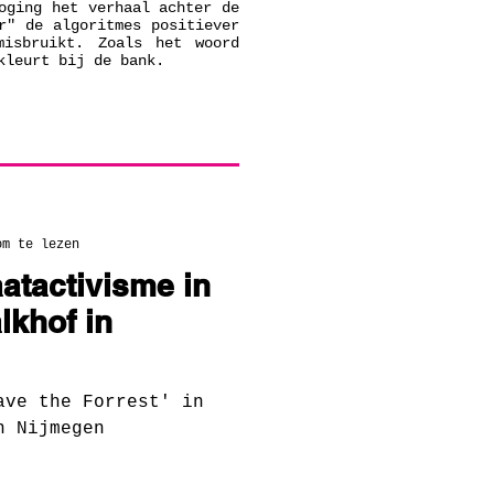
oging het verhaal achter de
r" de algoritmes positiever
misbruikt. Zoals het woord
kleurt bij de bank.
om te lezen
atactivisme in
khof in
ave the Forrest' in
n Nijmegen