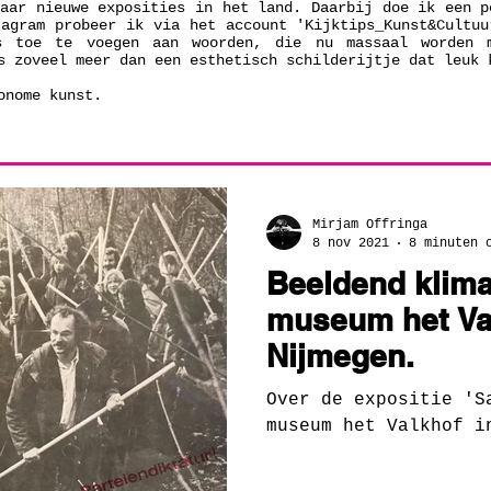
naar nieuwe exposities in het land. Daarbij doe ik een p
tagram probeer ik via het account 'Kijktips_Kunst&Cultuu
s toe te voegen aan woorden, die nu massaal worden 
s zoveel meer dan een esthetisch schilderijtje dat leuk 
tonome kunst.
Mirjam Offringa
8 nov 2021
8 minuten 
Beeldend klima
museum het Val
Nijmegen.
Over de expositie 'S
museum het Valkhof i