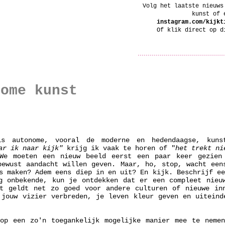
Volg het laatste nieuws
kunst of 
instagram.com/kijkt
Of klik direct op 
nome kunst
s autonome, vooral de moderne en hedendaagse, kun
ar ik naar kijk"
krijg ik vaak te horen of "
het trekt ni
We moeten een nieuw beeld eerst een paar keer gezien
bewust aandacht willen geven. Maar, ho, stop, wacht een
s maken? Adem eens diep in en uit? En kijk. Beschrijf e
g onbekende, kun je ontdekken dat er een compleet nieu
t geldt net zo goed voor andere culturen of nieuwe in
 jouw vizier verbreden, je leven kleur geven en uiteind
op een zo'n toegankelijk mogelijke manier mee te neme