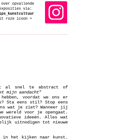
 over opvallende
exposities via:
ips_kunstcultuur
dit roze icoon >
st al snel te abstract of
et mijn aandacht
"
 hebben, voordat we ons er
s? Sta eens stil? Stop eens
ens wat je ziet? Wanneer jij
we wereld voor je opengaat.
novatieve ideeën. Alles wat
elijk uitnodigen tot nieuwe
n in het kijken naar kunst.