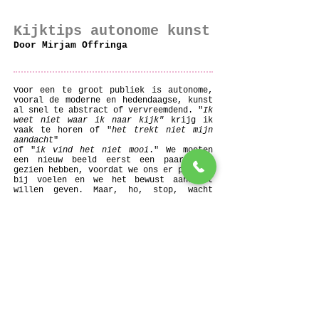
Kijktips autonome kunst
Door Mirjam Offringa
Voor een te groot publiek is autonome,
vooral de moderne en hedendaagse, kunst
al snel te abstract of vervreemdend. "
Ik
weet niet waar ik naar kijk"
krijg ik
vaak te horen of "
het trekt niet mijn
aandacht
"
of "
ik vind het niet mooi
." We moeten
een nieuw beeld eerst een paar keer
gezien hebben, voordat we ons er prettig
bij voelen en we het bewust aandacht
willen geven. Maar, ho, stop, wacht
eens? Sta eens stil? Stop eens met
scrollen, swipen of selfies maken? Adem
eens diep in en uit? En kijk. Beschrijf
eens wat je ziet? Wanneer jij je eenmaal
verdiept in het nog onbekende, kun je
ontdekken dat er een compleet nieuwe
wereld voor je opengaat. Dat geldt voor
kunst, maar dat geldt net zo goed voor
andere culturen of nieuwe innovatieve
ideeën. Alles wat anders of vernieuwend
is, kan jouw vizier verbreden, je leven
kleur geven en uiteindelijk uitnodigen