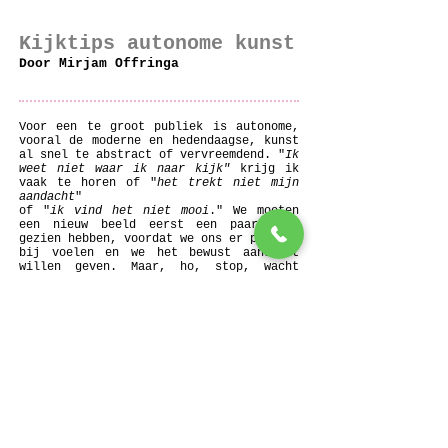
Kijktips autonome kunst
Door Mirjam Offringa
Voor een te groot publiek is autonome,
vooral de moderne en hedendaagse, kunst
al snel te abstract of vervreemdend. "
Ik
weet niet waar ik naar kijk"
krijg ik
vaak te horen of "
het trekt niet mijn
aandacht
"
of "
ik vind het niet mooi
." We moeten
een nieuw beeld eerst een paar keer
gezien hebben, voordat we ons er prettig
bij voelen en we het bewust aandacht
willen geven. Maar, ho, stop, wacht
eens? Sta eens stil? Stop eens met
scrollen, swipen of selfies maken? Adem
eens diep in en uit? En kijk. Beschrijf
eens wat je ziet? Wanneer jij je eenmaal
verdiept in het nog onbekende, kun je
ontdekken dat er een compleet nieuwe
wereld voor je opengaat. Dat geldt voor
kunst, maar dat geldt net zo goed voor
andere culturen of nieuwe innovatieve
ideeën. Alles wat anders of vernieuwend
is, kan jouw vizier verbreden, je leven
kleur geven en uiteindelijk uitnodigen