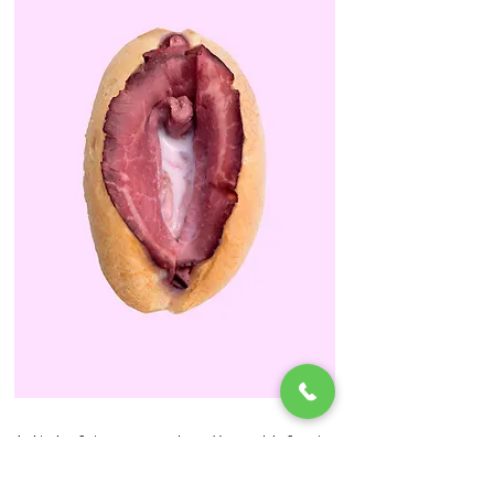
'Dit is foto van een broodje rosbief met
melk' (Foto, 2020)
Formaat: 50 cm x 71 cm