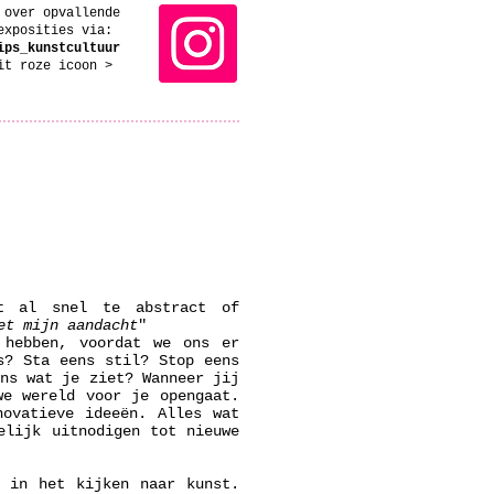
 over opvallende
exposities via:
ips_kunstcultuur
dit roze icoon >
st al snel te abstract of
et mijn aandacht
"
 hebben, voordat we ons er
s? Sta eens stil? Stop eens
ens wat je ziet? Wanneer jij
we wereld voor je opengaat.
novatieve ideeën. Alles wat
elijk uitnodigen tot nieuwe
n in het kijken naar kunst.