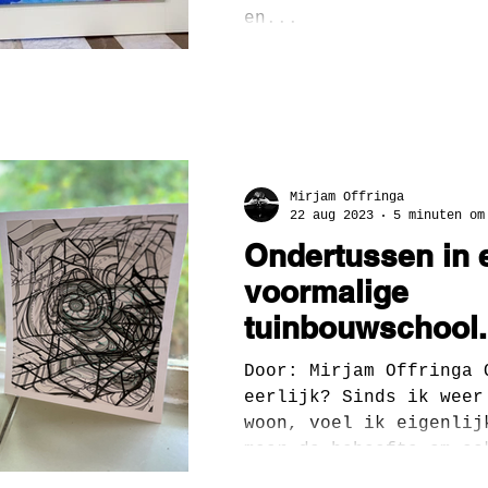
en...
Mirjam Offringa
22 aug 2023
5 minuten om
Ondertussen in 
voormalige
tuinbouwschool.
Door: Mirjam Offringa 
eerlijk? Sinds ik weer
woon, voel ik eigenlij
meer de behoefte om oo