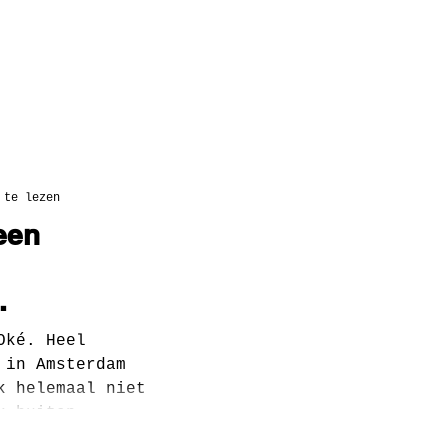
 te lezen
een
.
Oké. Heel
 in Amsterdam
k helemaal niet
k buiten...