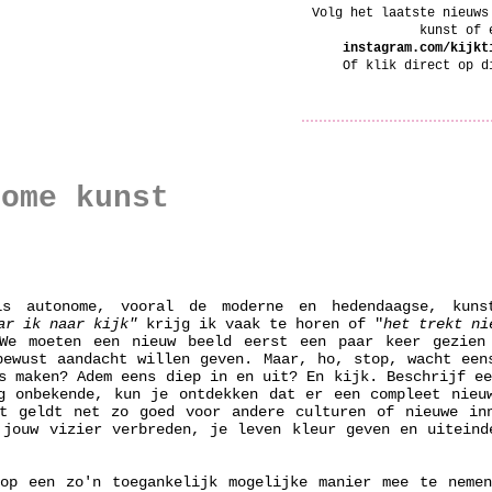
Volg het laatste nieuws
kunst of 
instagram.com/kijkt
Of klik direct op 
nome kunst
s autonome, vooral de moderne en hedendaagse, kun
ar ik naar kijk"
krijg ik vaak te horen of "
het trekt ni
We moeten een nieuw beeld eerst een paar keer gezien
bewust aandacht willen geven. Maar, ho, stop, wacht een
s maken? Adem eens diep in en uit? En kijk. Beschrijf e
g onbekende, kun je ontdekken dat er een compleet nieu
t geldt net zo goed voor andere culturen of nieuwe in
 jouw vizier verbreden, je leven kleur geven en uiteind
op een zo'n toegankelijk mogelijke manier mee te neme