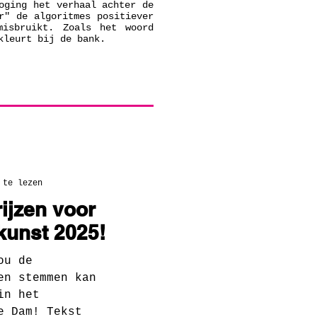
oging het verhaal achter de
r" de algoritmes positiever
misbruikt. Zoals het woord
kleurt bij de bank.
 te lezen
rijzen voor
rkunst 2025!
ou de
en stemmen kan
in het
e Dam! Tekst