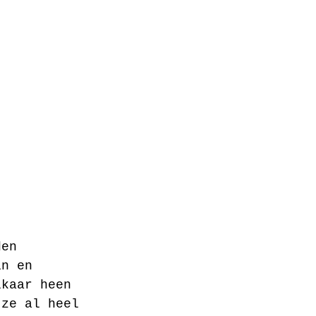
den 
in en 
lkaar heen 
 ze al heel 