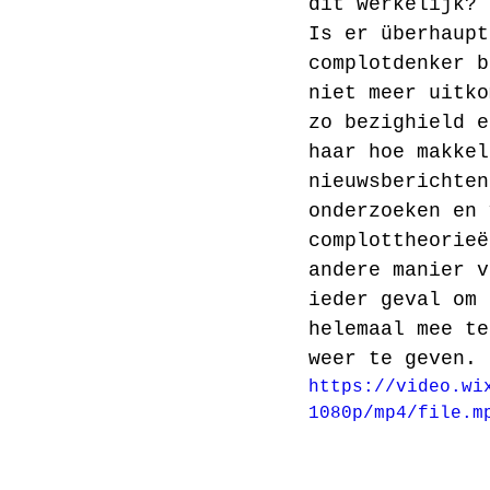
dit werkelijk? 
Is er überhaupt
complotdenker b
niet meer uitko
zo bezighield e
haar hoe makkel
nieuwsberichten
onderzoeken en 
complottheorieë
andere manier v
ieder geval om 
helemaal mee te
weer te geven.
https://video.wi
1080p/mp4/file.m