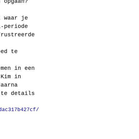
n opgaan? 
k waar je 
a-periode 
frustreerde 
 
oed te 
emen in een 
 Kim in 
daarna 
ste details 
dac317b427cf/