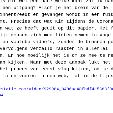
Is dit wel een pad? Welke kant zal ik da
 een uitgang? Alsof je het brein van de 
innentreedt en gevangen wordt in een fui
mt. Precies dat wat Kim tijdens de Coron
n wat ze heeft geuit op dit papier. Het 
ijk mensen zich mee lieten nemen in vage
 en youtube-video's, zonder de bronnen g
vervolgens verzeild raakten in allerlei 
n. En hoe moeilijk het is om ze mee te n
an kijken. Maar met deze aanpak lukt het
het proces van eerst vlug kijken, om je 
 laten voeren in een web, tot in de fijn
xstatic.com/video/929984_8406ac48fbdf4a5388f9
p4