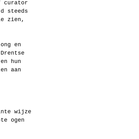
f curator 
jd steeds 
ie zien, 
Jong en 
 Drentse 
ren hun 
ken aan 
ante wijze 
ote ogen 