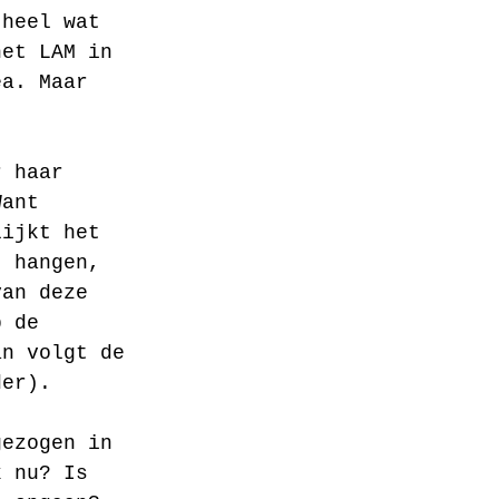
 heel wat 
het LAM in 
ea. Maar 
r haar 
Want 
lijkt het 
t hangen, 
van deze 
p de 
an volgt de 
der). 
gezogen in 
k nu? Is 