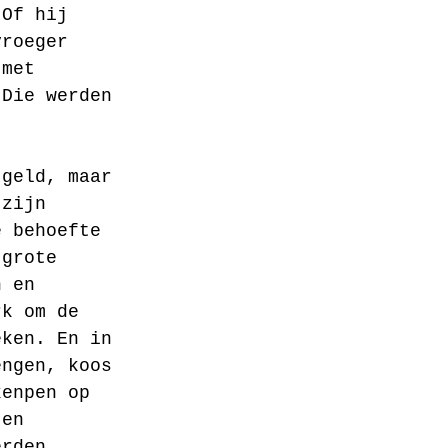
 Of hij 
vroeger 
 met 
 Die werden 
 geld, maar 
 zijn 
e behoefte 
 grote 
n en 
rk om de 
eken. En in 
engen, koos 
kenpen op 
 en 
erden 