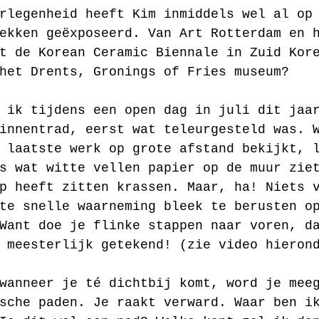
rlegenheid heeft Kim inmiddels wel al op
ekken geëxposeerd. Van Art Rotterdam en 
t de Korean Ceramic Biennale in Zuid Kor
het Drents, Gronings of Fries museum? 
 ik tijdens een open dag in juli dit jaa
innentrad, eerst wat teleurgesteld was. 
 laatste werk op grote afstand bekijkt, 
s wat witte vellen papier op de muur zie
p heeft zitten krassen. Maar, ha! Niets 
te snelle waarneming bleek te berusten o
Want doe je flinke stappen naar voren, d
 meesterlijk getekend! (zie video hieron
wanneer je té dichtbij komt, word je mee
sche paden. Je raakt verward. Waar ben i