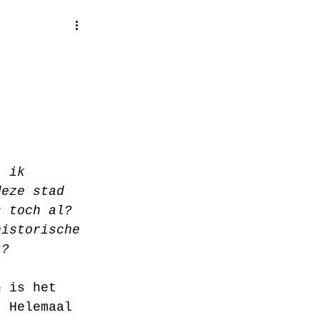
l ik 
deze stad 
s toch al? 
historische 
t? 
n is het 
. Helemaal 