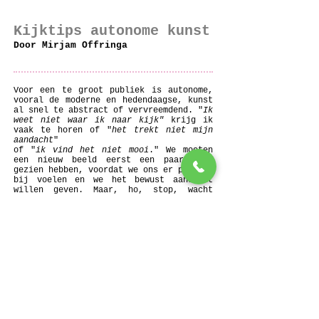
Kijktips autonome kunst
Door Mirjam Offringa
Voor een te groot publiek is autonome,
vooral de moderne en hedendaagse, kunst
al snel te abstract of vervreemdend. "
Ik
weet niet waar ik naar kijk"
krijg ik
vaak te horen of "
het trekt niet mijn
aandacht
"
of "
ik vind het niet mooi
." We moeten
een nieuw beeld eerst een paar keer
gezien hebben, voordat we ons er prettig
bij voelen en we het bewust aandacht
willen geven. Maar, ho, stop, wacht
eens? Sta eens stil? Stop eens met
scrollen, swipen of selfies maken? Adem
eens diep in en uit? En kijk. Beschrijf
eens wat je ziet? Wanneer jij je eenmaal
verdiept in het nog onbekende, kun je
ontdekken dat er een compleet nieuwe
wereld voor je opengaat. Dat geldt voor
kunst, maar dat geldt net zo goed voor
andere culturen of nieuwe innovatieve
ideeën. Alles wat anders of vernieuwend
is, kan jouw vizier verbreden, je leven
kleur geven en uiteindelijk uitnodigen