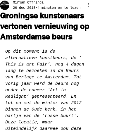
Mirjam Offringa
26 dec 2015
4 minuten om te lezen
Groningse kunstenaars
vertonen vernieuwing op
Amsterdamse beurs
Op dit moment is de 
alternatieve kunstbeurs, de ‘ 
This is art Fair’, nog 4 dagen 
lang te bezoeken in de Beurs 
van Berlage te Amsterdam. Tot 
vorig jaar werd de beurs nog 
onder de noemer ‘Art in 
Redlight’ gepresenteerd. En 
tot en met de winter van 2012 
binnen de Oude kerk, in het 
hartje van de ‘rosse buurt’. 
Deze locatie, maar 
uiteindelijk daarmee ook deze 