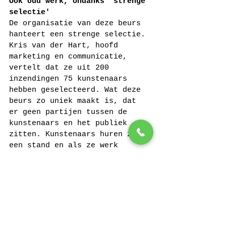
Ook oud werk, ondanks 'strenge 
selectie'
De organisatie van deze beurs 
hanteert een strenge selectie. 
Kris van der Hart, hoofd 
marketing en communicatie, 
vertelt dat ze uit 200 
inzendingen 75 kunstenaars 
hebben geselecteerd. Wat deze 
beurs zo uniek maakt is, dat 
er geen partijen tussen de 
kunstenaars en het publiek 
zitten. Kunstenaars huren zelf 
een stand en als ze werk 
verkopen, hoeven ze geen 
percentage van de verkoopprijs 
af te dragen. De organisatie 
moet het zelf vooral hebben 
van sponsoren. In dit geval 
met name van de gemeente 
Amsterdam, het Parool en de 