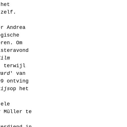
 het 
 zelf. 
er Andrea 
ogische 
oren. Om 
isteravond 
Film 
, terwijl 
ward
' van 
09 ontving 
rijs
op het 
tele 
y Müller te 
verdiend in 