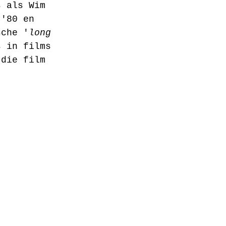
s als Wim 
 '80 en 
sche '
long 
s in films 
 die film 