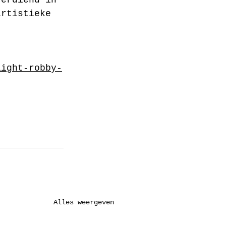
artistieke 
. 
light-robby-
Alles weergeven