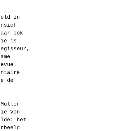
eeld in 
ensief 
maar ook 
rie is 
regisseur, 
zame 
revue. 
entaire 
de de 
 Müller 
die Von 
elde: het 
orbeeld 