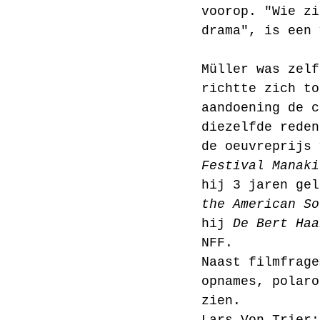
voorop. "Wie zi
drama", is een 
Müller was zelf
richtte zich to
aandoening de c
diezelfde reden
de oeuvreprijs 
Festival Manaki
hij 3 jaren gel
the American So
hij 
De Bert Haa
NFF. 
Naast filmfrage
opnames, polaro
zien.
Lars Von Trier: