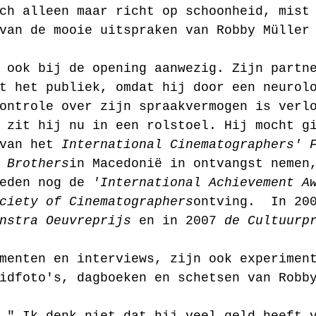
ch alleen maar richt op schoonheid, mist
van de mooie uitspraken van Robby Müller
 ook bij de opening aanwezig. Zijn partn
t het publiek, omdat hij door een neurol
ontrole over zijn spraakvermogen is verl
 zit hij nu in een rolstoel. Hij mocht g
van het 
International Cinematographers' 
 Brothers
in Macedonië in ontvangst nemen
eden nog de 
'International Achievement A
ciety of Cinematographers
ontving.  In 20
nstra Oeuvreprijs
 en in 2007 
de Cultuurp
menten en interviews, zijn ook experimen
idfoto's, dagboeken en schetsen van Robb
 " Ik denk niet dat hij veel geld heeft 