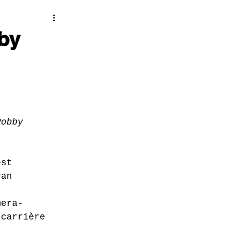
bby
Robby 
est 
van 
mera-
 carrière 